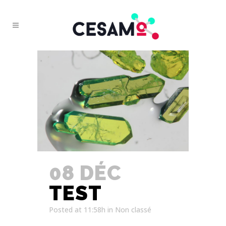
08 DÉC
TEST
Posted at 11:58h
in
Non classé